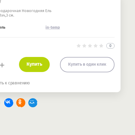
т
подарочная Новогодняя Ель
х4,3 см.
ель
in-temp
0
+
Купить
Купить в один клик
ть к сравнению
: